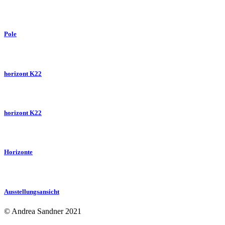
Pole
horizont K22
horizont K22
Horizonte
Ausstellungsansicht
© Andrea Sandner 2021